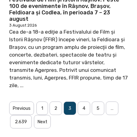
100 de evenimente în Râşnov, Braşov,
Feldioara şi Codlea, în perioada 7 – 23
august
3 August 2026
Cea de-a 18-a ediţie a Festivalului de Film şi
Istorii Râşnov (FFIR) începe vineri, la Feldioara şi
Braşov, cu un program amplu de proiecţii de film,
concerte, dezbateri, spectacole de teatru şi
evenimente dedicate tuturor vârstelor,
transmite Agerpres. Potrivit unui comunicat
transmis, luni, Agerpres, FFIR propune, timp de 17
zile, ...
Previous
1
2
3
4
5
…
2.639
Next