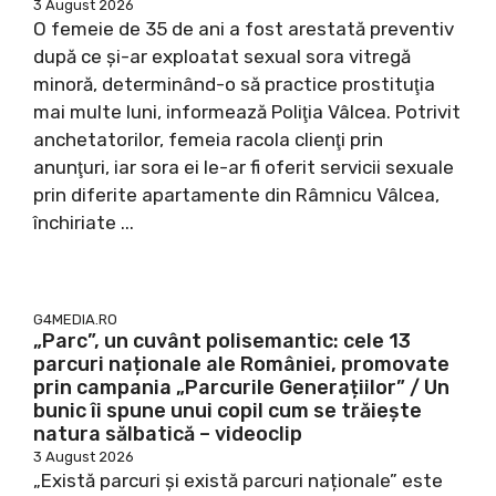
3 August 2026
O femeie de 35 de ani a fost arestată preventiv
după ce şi-ar exploatat sexual sora vitregă
minoră, determinând-o să practice prostituţia
mai multe luni, informează Poliţia Vâlcea. Potrivit
anchetatorilor, femeia racola clienţi prin
anunţuri, iar sora ei le-ar fi oferit servicii sexuale
prin diferite apartamente din Râmnicu Vâlcea,
închiriate ...
G4MEDIA.RO
„Parc”, un cuvânt polisemantic: cele 13
parcuri naționale ale României, promovate
prin campania „Parcurile Generațiilor” / Un
bunic îi spune unui copil cum se trăiește
natura sălbatică – videoclip
3 August 2026
„Există parcuri și există parcuri naționale” este