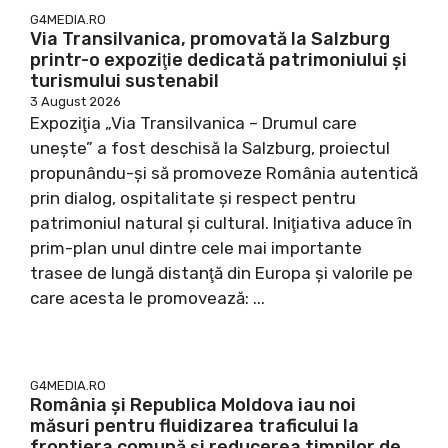
G4MEDIA.RO
Via Transilvanica, promovată la Salzburg
printr-o expoziţie dedicată patrimoniului şi
turismului sustenabil
3 August 2026
Expoziţia „Via Transilvanica – Drumul care
uneşte” a fost deschisă la Salzburg, proiectul
propunându-şi să promoveze România autentică
prin dialog, ospitalitate şi respect pentru
patrimoniul natural şi cultural. Iniţiativa aduce în
prim-plan unul dintre cele mai importante
trasee de lungă distanţă din Europa şi valorile pe
care acesta le promovează: ...
G4MEDIA.RO
România şi Republica Moldova iau noi
măsuri pentru fluidizarea traficului la
frontiera comună şi reducerea timpilor de