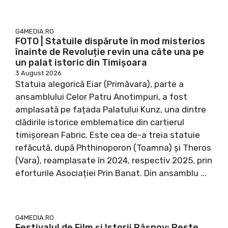
G4MEDIA.RO
FOTO | Statuile dispărute în mod misterios
înainte de Revoluție revin una câte una pe
un palat istoric din Timișoara
3 August 2026
Statuia alegorică Eiar (Primăvara), parte a
ansamblului Celor Patru Anotimpuri, a fost
amplasată pe fațada Palatului Kunz, una dintre
clădirile istorice emblematice din cartierul
timișorean Fabric. Este cea de-a treia statuie
refăcută, după Phthinoporon (Toamna) și Theros
(Vara), reamplasate în 2024, respectiv 2025, prin
eforturile Asociației Prin Banat. Din ansamblu ...
G4MEDIA.RO
Festivalul de Film şi Istorii Râşnov: Peste