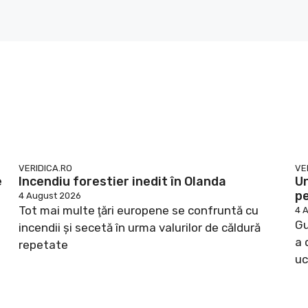
VERIDICA.RO
VE
e
Incendiu forestier inedit în Olanda
Un
pe
4 August 2026
Tot mai multe ţări europene se confruntă cu
4 
Gu
incendii şi secetă în urma valurilor de căldură
a 
repetate
uc