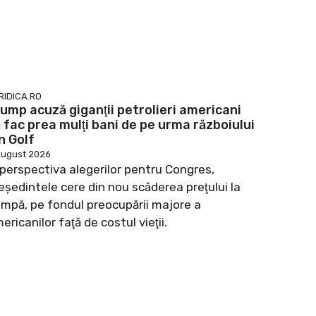
RIDICA.RO
ump acuză giganţii petrolieri americani
 fac prea mulţi bani de pe urma războiului
n Golf
August 2026
 perspectiva alegerilor pentru Congres,
eşedintele cere din nou scăderea preţului la
mpă, pe fondul preocupării majore a
ericanilor faţă de costul vieţii.