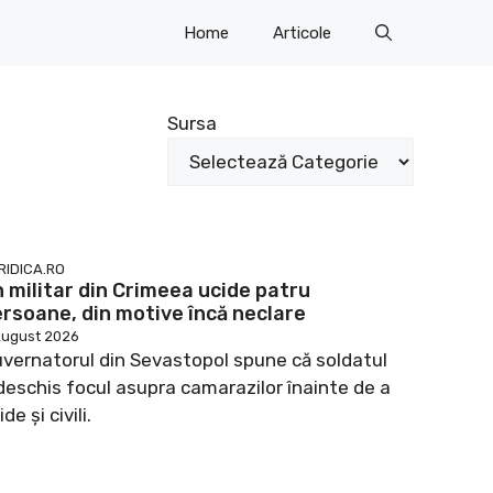
Home
Articole
Sursa
RIDICA.RO
 militar din Crimeea ucide patru
rsoane, din motive încă neclare
August 2026
vernatorul din Sevastopol spune că soldatul
deschis focul asupra camarazilor înainte de a
ide şi civili.