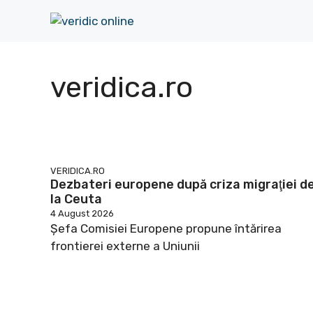
Sari
la
conținut
veridica.ro
VERIDICA.RO
Dezbateri europene după criza migraţiei d
la Ceuta
4 August 2026
Şefa Comisiei Europene propune întărirea
frontierei externe a Uniunii