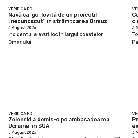
VERIDICA.RO
VE
Navă cargo, lovită de un proiectil
Cu
„necunoscut” în strâmtoarea Ormuz
ci
4 August 2026
3 
Incidentul a avut loc în largul coastelor
To
Omanului.
Pa
VERIDICA.RO
VE
Zelenski a demis-o pe ambasadoarea
Pr
Ucrainei în SUA
ex
3 August 2026
3 