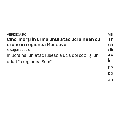
VERIDICA.RO
VE
Cinci morți în urma unui atac ucrainean cu
Tr
drone în regiunea Moscovei
că
di
4 August 2026
În Ucraina, un atac rusesc a ucis doi copii și un
4 
În
adult în regiunea Sumî.
pr
po
am